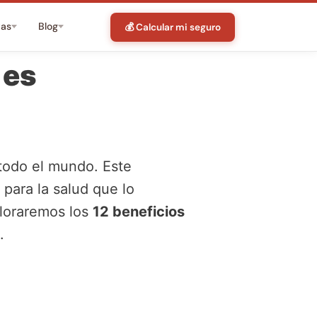
tas
Blog
💰 Calcular mi seguro
 es
 todo el mundo. Este
 para la salud que lo
ploraremos los
12 beneficios
.