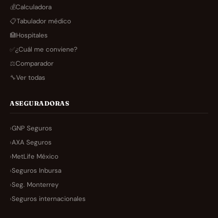
💰
Calculadora
📋
Tabulador médico
🏥
Hospitales
✅
¿Cuál me conviene?
⚖️
Comparador
🔧
Ver todas
ASEGURADORAS
›
GNP Seguros
›
AXA Seguros
›
MetLife México
›
Seguros Inbursa
›
Seg. Monterrey
›
Seguros internacionales