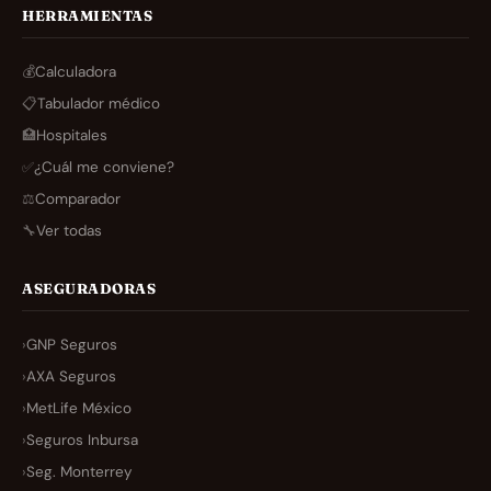
HERRAMIENTAS
💰
Calculadora
📋
Tabulador médico
🏥
Hospitales
✅
¿Cuál me conviene?
⚖️
Comparador
🔧
Ver todas
ASEGURADORAS
›
GNP Seguros
›
AXA Seguros
›
MetLife México
›
Seguros Inbursa
›
Seg. Monterrey