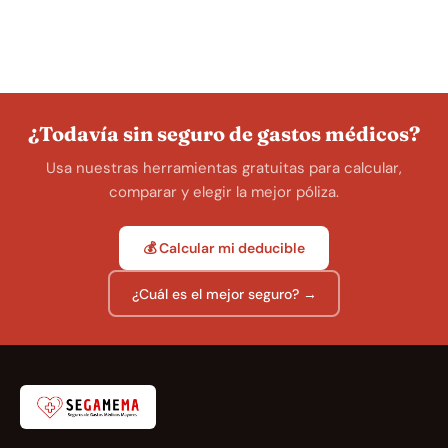
¿Todavía sin seguro de gastos médicos?
Usa nuestras herramientas gratuitas para calcular,
comparar y elegir la mejor póliza.
💰 Calcular mi deducible
¿Cuál es el mejor seguro? →