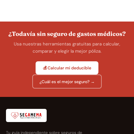
¿Todavía sin seguro de gastos médicos?
Usa nuestras herramientas gratuitas para calcular,
comparar y elegir la mejor póliza.
💰 Calcular mi deducible
¿Cuál es el mejor seguro? →
Tu guía independiente sobre seguros de