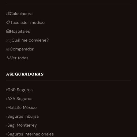
💰
Calculadora
📋
Tabulador médico
🏥
Hospitales
✅
¿Cuál me conviene?
⚖️
Comparador
🔧
Ver todas
ASEGURADORAS
›
GNP Seguros
›
AXA Seguros
›
MetLife México
›
Seguros Inbursa
›
Seg. Monterrey
›
Seguros internacionales