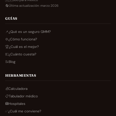
🇲🇽
Solo para México
🔄
Última actualización: marzo 2026
GUÍAS
📌
¿Qué es un seguro GMM?
⚙️
¿Cómo funciona?
🏆
¿Cuál es el mejor?
💵
¿Cuánto cuesta?
📝
Blog
HERRAMIENTAS
💰
Calculadora
📋
Tabulador médico
🏥
Hospitales
✅
¿Cuál me conviene?