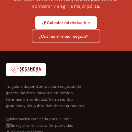
comparar y elegir la mejor póliza.
💰 Calcular mi deducible
¿Cuál es el mejor seguro? →
Tu guía independiente sobre seguros de
gastos médicos mayores en México.
Información verificada, herramientas
gratuitas y sin publicidad de aseguradoras.
📖
Información verificada y actualizada
🆓
Sin registro · Sin costo · Sin publicidad