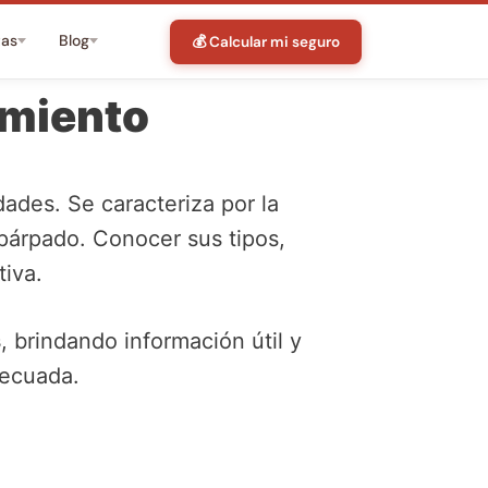
tas
Blog
💰 Calcular mi seguro
amiento
ades. Se caracteriza por la
 párpado. Conocer sus tipos,
iva.
s
, brindando información útil y
decuada.