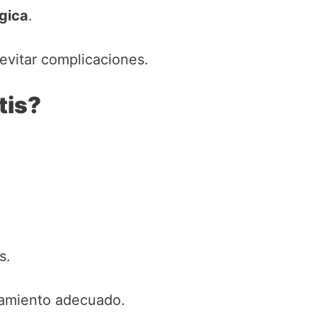
rgica
.
evitar complicaciones.
tis?
s.
tamiento adecuado.