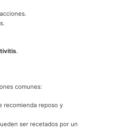
eacciones.
s.
ivitis
.
iones comunes:
se recomienda reposo y
 pueden ser recetados por un