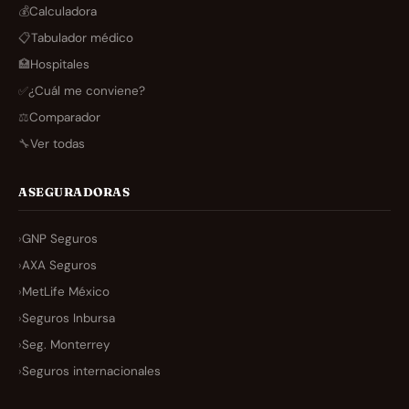
💰
Calculadora
📋
Tabulador médico
🏥
Hospitales
✅
¿Cuál me conviene?
⚖️
Comparador
🔧
Ver todas
ASEGURADORAS
›
GNP Seguros
›
AXA Seguros
›
MetLife México
›
Seguros Inbursa
›
Seg. Monterrey
›
Seguros internacionales