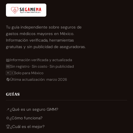
Tu guía independiente sobre seguros de
gastos médicos mayores en México.
Información verificada, herramientas
gratuitas y sin publicidad de aseguradoras.
📖
Información verificada y actualizada
🆓
Sin registro · Sin costo · Sin publicidad
🇲🇽
Solo para México
🔄
Última actualización: marzo 2026
GUÍAS
📌
¿Qué es un seguro GMM?
⚙️
¿Cómo funciona?
🏆
¿Cuál es el mejor?