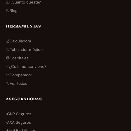
💵
¿Cuánto cuesta?
📝
Blog
HERRAMIENTAS
💰
Calculadora
📋
Tabulador médico
🏥
Hospitales
✅
¿Cuál me conviene?
⚖️
Comparador
🔧
Ver todas
ASEGURADORAS
›
GNP Seguros
›
AXA Seguros
›
MetLife México