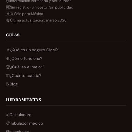
📖
Información verificada y actualizada
🆓
Sin registro · Sin costo · Sin publicidad
🇲🇽
Solo para México
🔄
Última actualización: marzo 2026
GUÍAS
📌
¿Qué es un seguro GMM?
⚙️
¿Cómo funciona?
🏆
¿Cuál es el mejor?
💵
¿Cuánto cuesta?
📝
Blog
HERRAMIENTAS
💰
Calculadora
📋
Tabulador médico
🏥
Hospitales