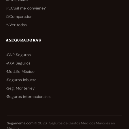
✅
¿Cuál me conviene?
⚖️
Comparador
🔧
Ver todas
ASEGURADORAS
›
GNP Seguros
›
AXA Seguros
›
MetLife México
›
Seguros Inbursa
›
Seg. Monterrey
›
Seguros internacionales
Segamema.com
© 2026 · Seguros de Gastos Médicos Mayores en
México.