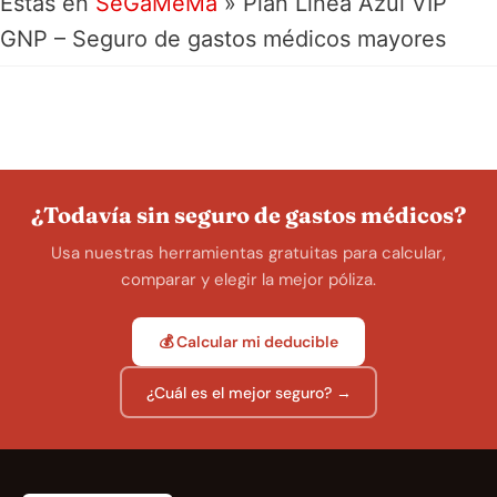
Estás en
SeGaMeMa
»
Plan Línea Azul VIP
GNP – Seguro de gastos médicos mayores
¿Todavía sin seguro de gastos médicos?
Usa nuestras herramientas gratuitas para calcular,
comparar y elegir la mejor póliza.
💰 Calcular mi deducible
¿Cuál es el mejor seguro? →