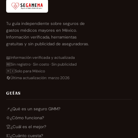
Tu guía independiente sobre seguros de
gastos médicos mayores en México.
Información verificada, herramientas
gratuitas y sin publicidad de aseguradoras.
📖
Información verificada y actualizada
🆓
Sin registro · Sin costo · Sin publicidad
🇲🇽
Solo para México
🔄
Última actualización: marzo 2026
GUÍAS
📌
¿Qué es un seguro GMM?
⚙️
¿Cómo funciona?
🏆
¿Cuál es el mejor?
💵
¿Cuánto cuesta?