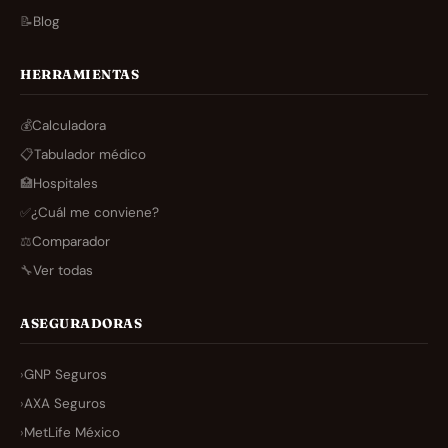
📝
Blog
HERRAMIENTAS
💰
Calculadora
📋
Tabulador médico
🏥
Hospitales
✅
¿Cuál me conviene?
⚖️
Comparador
🔧
Ver todas
ASEGURADORAS
›
GNP Seguros
›
AXA Seguros
›
MetLife México