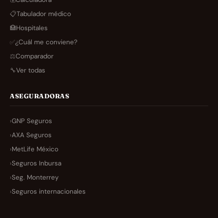
📋
Tabulador médico
🏥
Hospitales
✅
¿Cuál me conviene?
⚖️
Comparador
🔧
Ver todas
ASEGURADORAS
›
GNP Seguros
›
AXA Seguros
›
MetLife México
›
Seguros Inbursa
›
Seg. Monterrey
›
Seguros internacionales