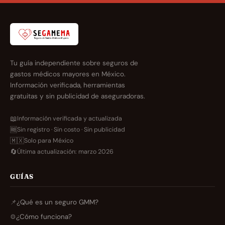
Tu guía independiente sobre seguros de
gastos médicos mayores en México.
Información verificada, herramientas
gratuitas y sin publicidad de aseguradoras.
📖
Información verificada y actualizada
🆓
Sin registro · Sin costo · Sin publicidad
🇲🇽
Solo para México
🔄
Última actualización: marzo 2026
GUÍAS
📌
¿Qué es un seguro GMM?
⚙️
¿Cómo funciona?