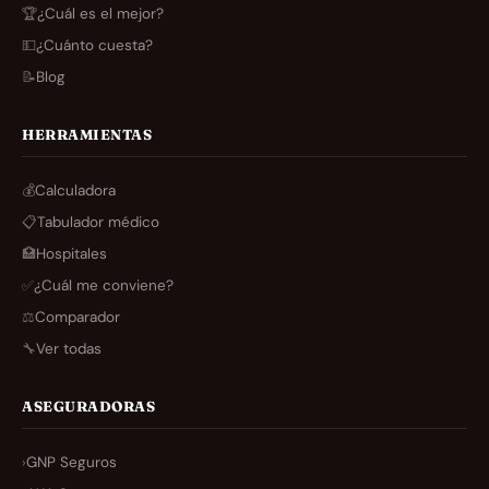
🏆
¿Cuál es el mejor?
💵
¿Cuánto cuesta?
📝
Blog
HERRAMIENTAS
💰
Calculadora
📋
Tabulador médico
🏥
Hospitales
✅
¿Cuál me conviene?
⚖️
Comparador
🔧
Ver todas
ASEGURADORAS
›
GNP Seguros