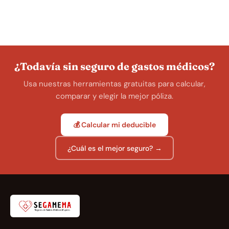
¿Todavía sin seguro de gastos médicos?
Usa nuestras herramientas gratuitas para calcular,
comparar y elegir la mejor póliza.
💰 Calcular mi deducible
¿Cuál es el mejor seguro? →