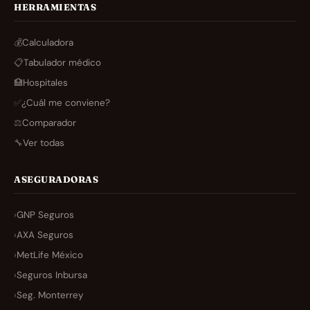
HERRAMIENTAS
💰
Calculadora
📋
Tabulador médico
🏥
Hospitales
✅
¿Cuál me conviene?
⚖️
Comparador
🔧
Ver todas
ASEGURADORAS
›
GNP Seguros
›
AXA Seguros
›
MetLife México
›
Seguros Inbursa
›
Seg. Monterrey