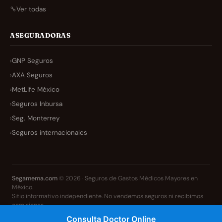
🔧
Ver todas
ASEGURADORAS
›
GNP Seguros
›
AXA Seguros
›
MetLife México
›
Seguros Inbursa
›
Seg. Monterrey
›
Seguros internacionales
Segamema.com
© 2026 · Seguros de Gastos Médicos Mayores en
México.
Sitio informativo independiente. No vendemos seguros ni recibimos
comisiones.
Aviso legal
Privacidad
Cookies
Contacto
Consulta Doctor Online