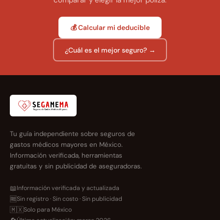
comparar y elegir la mejor póliza.
💰 Calcular mi deducible
¿Cuál es el mejor seguro? →
Tu guía independiente sobre seguros de
gastos médicos mayores en México.
Información verificada, herramientas
gratuitas y sin publicidad de aseguradoras.
📖
Información verificada y actualizada
🆓
Sin registro · Sin costo · Sin publicidad
🇲🇽
Solo para México