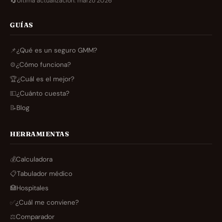
🔄
Última actualización: marzo 2026
GUÍAS
📌
¿Qué es un seguro GMM?
⚙️
¿Cómo funciona?
🏆
¿Cuál es el mejor?
💵
¿Cuánto cuesta?
📝
Blog
HERRAMIENTAS
💰
Calculadora
📋
Tabulador médico
🏥
Hospitales
✅
¿Cuál me conviene?
⚖️
Comparador